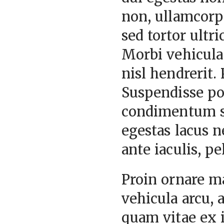
non, ullamcorpe
sed tortor ultri
Morbi vehicula 
nisl hendrerit.
Suspendisse pot
condimentum s
egestas lacus n
ante iaculis, p
Proin ornare m
vehicula arcu,
quam vitae ex i