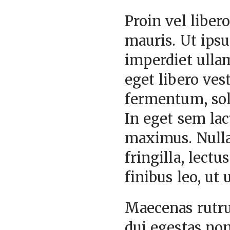
Proin vel liber
mauris. Ut ips
imperdiet ulla
eget libero ve
fermentum, soll
In eget sem la
maximus. Nulla 
fringilla, lect
finibus leo, ut
Maecenas rutru
dui egestas non