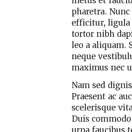
metus et faucib
pharetra. Nunc 
efficitur, ligul
tortor nibh dap
leo a aliquam. 
neque vestibul
maximus nec ult
Nam sed dignis
Praesent ac auc
scelerisque vit
Duis commodo e
urna faucibus